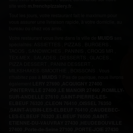
site web
m.frenchpizzalery.fr
.
Tout les jours, votre restaurant fait le maximum pour
vous assurer une livraison rapide, à votre domicile, au
bureau ou chez vos amis.
Votre restaurant vous livre dans la ville de
MUIDS
ses
spécialités:
ASSIETTES
,
PIZZAS
,
BURGERS
,
TACOS
,
SANDWICHES
,
PANINIS
,
CROQS MR
,
TEX-MEX
,
SALADES
,
DESSERTS
,
GLACES
,
PIZZA DESSERT
,
PANINI DESSERT
,
MILKSHAKES /SMOOTHIE
,
BOISSONS
.
Vous
n'habitez pas à
MUIDS
? Pas de panique, nous livrons
également
LERY 27690 ,
ACQUIGNY 27400
,
PINTERVILLE 27400 ,
LE MANOIR 27460 ,
ROMILLY-
SUR-ANDELLE 27610 ,
SAINT-PIERRE-LES-
ELBEUF 76320 ,
CLEON 76410 ,
OISSEL 76350
,
SAINT-AUBIN-LES-ELBEUF 76410 ,
CAUDEBEC-
LES-ELBEUF 76320 ,
ELBEUF 76500 ,
SAINT-
ETIENNE-DU-VAUVRAY 27430 ,
HEUDEBOUVILLE
27400 ,
Porte-de-Seine 27100 ,
PORTE-JOIE 27430