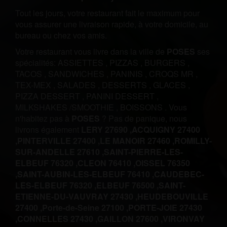
Tout les jours, votre restaurant fait le maximum pour
vous assurer une livraison rapide, à votre domicile, au
bureau ou chez vos amis.
Votre restaurant vous livre dans la ville de
POSES
ses
spécialités:
ASSIETTES
,
PIZZAS
,
BURGERS
,
TACOS
,
SANDWICHES
,
PANINIS
,
CROQS MR
,
TEX-MEX
,
SALADES
,
DESSERTS
,
GLACES
,
PIZZA DESSERT
,
PANINI DESSERT
,
MILKSHAKES /SMOOTHIE
,
BOISSONS
.
Vous
n'habitez pas à
POSES
? Pas de panique, nous
livrons également
LERY 27690 ,
ACQUIGNY 27400
,
PINTERVILLE 27400 ,
LE MANOIR 27460 ,
ROMILLY-
SUR-ANDELLE 27610 ,
SAINT-PIERRE-LES-
ELBEUF 76320 ,
CLEON 76410 ,
OISSEL 76350
,
SAINT-AUBIN-LES-ELBEUF 76410 ,
CAUDEBEC-
LES-ELBEUF 76320 ,
ELBEUF 76500 ,
SAINT-
ETIENNE-DU-VAUVRAY 27430 ,
HEUDEBOUVILLE
27400 ,
Porte-de-Seine 27100 ,
PORTE-JOIE 27430
,
CONNELLES 27430 ,
GAILLON 27600 ,
VIRONVAY