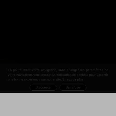
En poursuivant votre navigation, sans changer les paramètres de
votre navigateur, vous acceptez l'utilisation de cookies pour garantir
une bonne expérience sur notre site.
En savoir plus
J'accepte
Je refuse
Nos Produits