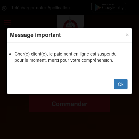
Télécharger notre Appllication
Toggle
navigation
×
Message important
Cher(e) client(e), le paiement en ligne est suspendu
pour le moment, merci pour votre compréhension.
Ok
Commander