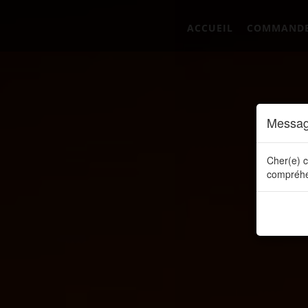
ACCUEIL
COMMAND
Messag
Cher(e) c
compréhe