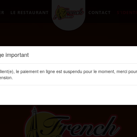
ER
LE RESTAURANT
CONTACT
S'IDENTI
e important
lient(e), le paiement en ligne est suspendu pour le moment, merci pour
nsion.