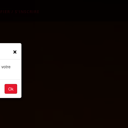
FIER / S'INSCRIRE
×
 votre
Ok