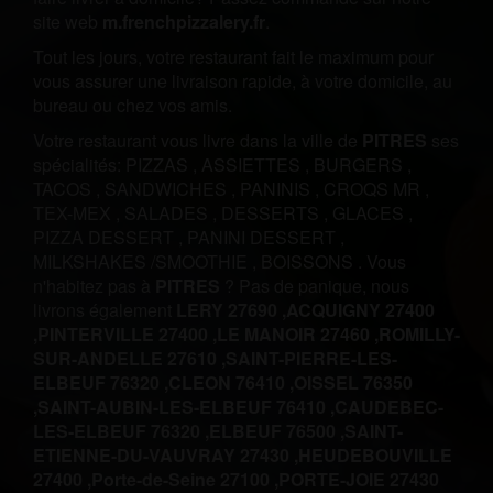
site web
m.frenchpizzalery.fr
.
Tout les jours, votre restaurant fait le maximum pour
vous assurer une livraison rapide, à votre domicile, au
bureau ou chez vos amis.
Votre restaurant vous livre dans la ville de
PITRES
ses
spécialités:
PIZZAS
,
ASSIETTES
,
BURGERS
,
TACOS
,
SANDWICHES
,
PANINIS
,
CROQS MR
,
TEX-MEX
,
SALADES
,
DESSERTS
,
GLACES
,
PIZZA DESSERT
,
PANINI DESSERT
,
MILKSHAKES /SMOOTHIE
,
BOISSONS
.
Vous
n'habitez pas à
PITRES
? Pas de panique, nous
livrons également
LERY 27690 ,
ACQUIGNY 27400
,
PINTERVILLE 27400 ,
LE MANOIR 27460 ,
ROMILLY-
SUR-ANDELLE 27610 ,
SAINT-PIERRE-LES-
ELBEUF 76320 ,
CLEON 76410 ,
OISSEL 76350
,
SAINT-AUBIN-LES-ELBEUF 76410 ,
CAUDEBEC-
LES-ELBEUF 76320 ,
ELBEUF 76500 ,
SAINT-
ETIENNE-DU-VAUVRAY 27430 ,
HEUDEBOUVILLE
27400 ,
Porte-de-Seine 27100 ,
PORTE-JOIE 27430