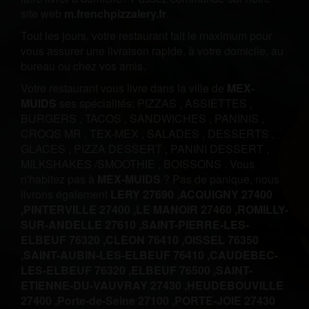
site web
m.frenchpizzalery.fr
.
Tout les jours, votre restaurant fait le maximum pour
vous assurer une livraison rapide, à votre domicile, au
bureau ou chez vos amis.
Votre restaurant vous livre dans la ville de
MEX-
MUIDS
ses spécialités:
PIZZAS
,
ASSIETTES
,
BURGERS
,
TACOS
,
SANDWICHES
,
PANINIS
,
CROQS MR
,
TEX-MEX
,
SALADES
,
DESSERTS
,
GLACES
,
PIZZA DESSERT
,
PANINI DESSERT
,
MILKSHAKES /SMOOTHIE
,
BOISSONS
.
Vous
n'habitez pas à
MEX-MUIDS
? Pas de panique, nous
livrons également
LERY 27690 ,
ACQUIGNY 27400
,
PINTERVILLE 27400 ,
LE MANOIR 27460 ,
ROMILLY-
SUR-ANDELLE 27610 ,
SAINT-PIERRE-LES-
ELBEUF 76320 ,
CLEON 76410 ,
OISSEL 76350
,
SAINT-AUBIN-LES-ELBEUF 76410 ,
CAUDEBEC-
LES-ELBEUF 76320 ,
ELBEUF 76500 ,
SAINT-
ETIENNE-DU-VAUVRAY 27430 ,
HEUDEBOUVILLE
27400 ,
Porte-de-Seine 27100 ,
PORTE-JOIE 27430