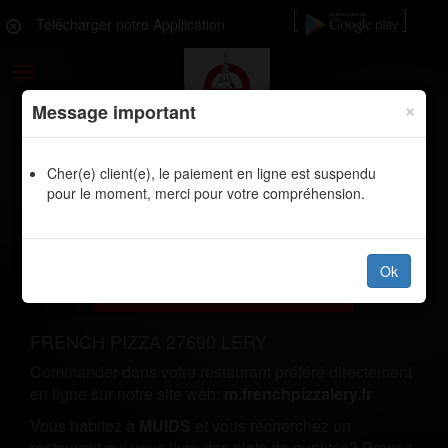
Télécharger notre Appllication
Toggle
navigation
×
Message important
Cher(e) client(e), le paiement en ligne est suspendu
LIVRAISON SANDWICHES MUIDS
pour le moment, merci pour votre compréhension.
27430
Ok
Commander
FRENCH PIZZA 27690 LERY
Commander dans votre restaurant préféré directement
en ligne sur notre site web:
m.frenchpizzalery.fr
Vous habitez à
MUIDS
et vous recherchez un
restaurant qui vous livre des plats de qualités? Prenez