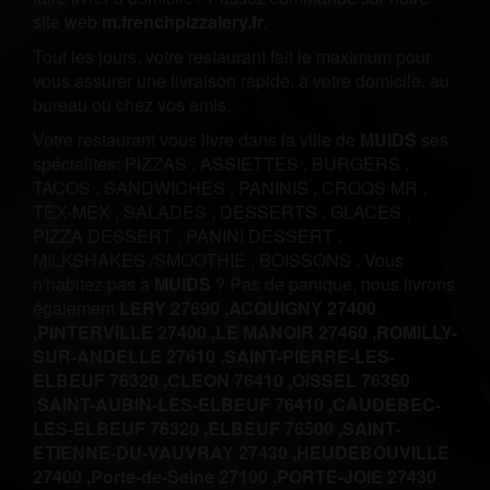
site web
m.frenchpizzalery.fr
.
Tout les jours, votre restaurant fait le maximum pour
vous assurer une livraison rapide, à votre domicile, au
bureau ou chez vos amis.
Votre restaurant vous livre dans la ville de
MUIDS
ses
spécialités:
PIZZAS
,
ASSIETTES
,
BURGERS
,
TACOS
,
SANDWICHES
,
PANINIS
,
CROQS MR
,
TEX-MEX
,
SALADES
,
DESSERTS
,
GLACES
,
PIZZA DESSERT
,
PANINI DESSERT
,
MILKSHAKES /SMOOTHIE
,
BOISSONS
.
Vous
n'habitez pas à
MUIDS
? Pas de panique, nous livrons
également
LERY 27690 ,
ACQUIGNY 27400
,
PINTERVILLE 27400 ,
LE MANOIR 27460 ,
ROMILLY-
SUR-ANDELLE 27610 ,
SAINT-PIERRE-LES-
ELBEUF 76320 ,
CLEON 76410 ,
OISSEL 76350
,
SAINT-AUBIN-LES-ELBEUF 76410 ,
CAUDEBEC-
LES-ELBEUF 76320 ,
ELBEUF 76500 ,
SAINT-
ETIENNE-DU-VAUVRAY 27430 ,
HEUDEBOUVILLE
27400 ,
Porte-de-Seine 27100 ,
PORTE-JOIE 27430