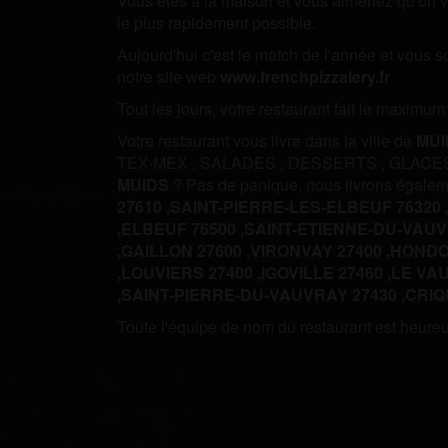
Vous êtes à la maison et vous aimeriez qu'on vo
le plus rapidement possible.
Aujourd'hui c'est le match de l'année et vous 
notre site web
www.frenchpizzalery.fr
.
Tout les jours, votre restaurant fait le maximu
Votre restaurant vous livre dans la ville de
MUI
TEX-MEX
,
SALADES
,
DESSERTS
,
GLACE
MUIDS
? Pas de panique, nous livrons égale
27610 ,
SAINT-PIERRE-LES-ELBEUF 76320 
,
ELBEUF 76500 ,
SAINT-ETIENNE-DU-VAUVR
,
GAILLON 27600 ,
VIRONVAY 27400 ,
HONDOU
,
LOUVIERS 27400 ,
IGOVILLE 27460 ,
LE VAU
,
SAINT-PIERRE-DU-VAUVRAY 27430 ,
CRIQ
Toute l'équipe de nom du restaurant est heureus