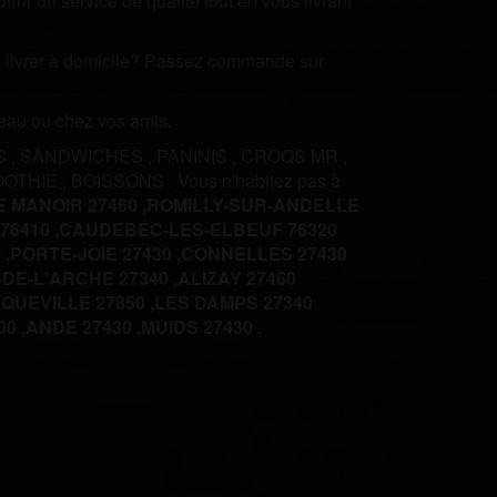
rir un service de qualité tout en vous livrant
ire livrer à domicile? Passez commande sur
ureau ou chez vos amis.
S
,
SANDWICHES
,
PANINIS
,
CROQS MR
,
OOTHIE
,
BOISSONS
.
Vous n'habitez pas à
E MANOIR 27460 ,
ROMILLY-SUR-ANDELLE
6410 ,
CAUDEBEC-LES-ELBEUF 76320
 ,
PORTE-JOIE 27430 ,
CONNELLES 27430
DE-L'ARCHE 27340 ,
ALIZAY 27460
UEVILLE 27850 ,
LES DAMPS 27340
0 ,
ANDE 27430 ,
MUIDS 27430 ,