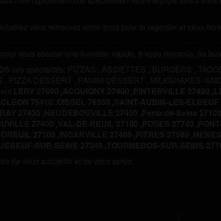
us livre rapidement nos spécialités? Notre équipe saura vous off
souhaitez vous retrouvez entre amis pour le regarder et vous fa
m pour vous assurer une livraison rapide, à votre domicile, au b
DS
ses spécialités:
PIZZAS
,
ASSIETTES
,
BURGERS
,
TACO
S
,
PIZZA DESSERT
,
PANINI DESSERT
,
MILKSHAKES /SM
ment
LERY 27690 ,
ACQUIGNY 27400 ,
PINTERVILLE 27400 ,
L
,
CLEON 76410 ,
OISSEL 76350 ,
SAINT-AUBIN-LES-ELBEUF 7
AY 27430 ,
HEUDEBOUVILLE 27400 ,
Porte-de-Seine 27100
VILLE 27400 ,
VAL-DE-REUIL 27100 ,
POSES 27740 ,
PONT-
DREUIL 27100 ,
INCARVILLE 27400 ,
PITRES 27590 ,
MENESQ
UEBEUF-SUR-SEINE 27340 ,
TOURNEDOS-SUR-SEINE 2710
e de vous accueillir et de vous servir.