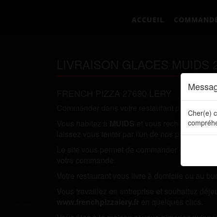
ACCUEIL
COMMAND
LIVRAISON GLACES MUIDS 
Messag
FRENCH PIZZA 27690 LERY
Commander dans votre restaurant préféré direc
Cher(e) c
Vous habitez à
MUIDS
et vous recherchez un r
compréhe
laissez vous tenter par l'un de nos plats.
Le site vous permet de commander directement en
votre commande.
Votre restaurant vous livre à domicile ou au bu
Vous travaillez en entreprise et souhaitez dé
www.frenchpizzalery.fr
en quelques clics.