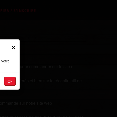
FIER / S'INSCRIRE
×
 votre
s secondes pour commander sur le site et
plats préférés et bien sur le récapitulatif de
Ok
 commande sur notre site web