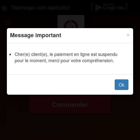
Télécharger notre Appllication
Toggle
navigation
×
Message important
Cher(e) client(e), le paiement en ligne est suspendu
pour le moment, merci pour votre compréhension.
Ok
Commander