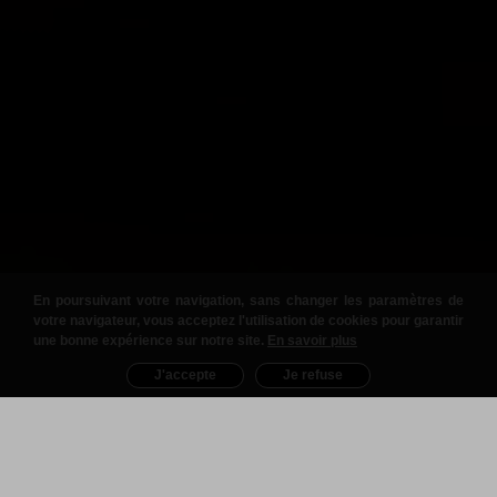
En poursuivant votre navigation, sans changer les paramètres de
votre navigateur, vous acceptez l'utilisation de cookies pour garantir
une bonne expérience sur notre site.
En savoir plus
J'accepte
Je refuse
Nos Produits