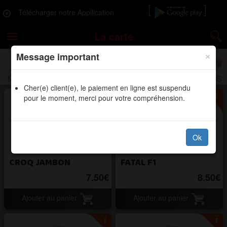
Télécharger notre Appllication
La carte
Toggle
navigation
×
Message important
MENUS
PIZZAS
ASSIETTES
BURGERS
TACOS
Cher(e) client(e), le paiement en ligne est suspendu
pour le moment, merci pour votre compréhension.
Ok
CROQ JAMBON
FATAL F1
7.50€
8.50€
Ajouter au panier
Ajouter au panier