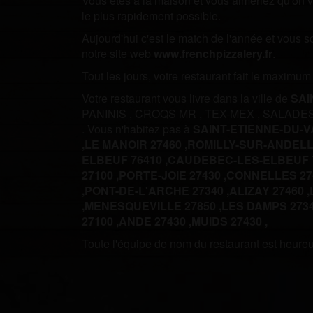
Vous êtes à la maison et vous aimeriez qu'on vo
le plus rapidement possible.
Aujourd'hui c'est le match de l'année et vous 
notre site web
www.frenchpizzalery.fr
.
Tout les jours, votre restaurant fait le maximu
Votre restaurant vous livre dans la ville de
SAI
PANINIS
,
CROQS MR
,
TEX-MEX
,
SALADE
.
Vous n'habitez pas à
SAINT-ETIENNE-DU-
,
LE MANOIR 27460 ,
ROMILLY-SUR-ANDELLE
ELBEUF 76410 ,
CAUDEBEC-LES-ELBEUF 7
27100 ,
PORTE-JOIE 27430 ,
CONNELLES 274
,
PONT-DE-L'ARCHE 27340 ,
ALIZAY 27460 ,
,
MENESQUEVILLE 27850 ,
LES DAMPS 2734
27100 ,
ANDE 27430 ,
MUIDS 27430 ,
Toute l'équipe de nom du restaurant est heureus