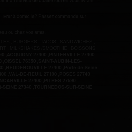
rir un service de qualité tout en vous livrant
ire livrer à domicile? Passez commande sur
ureau ou chez vos amis.
TTES
,
BURGERS
,
TACOS
,
SANDWICHES
,
ERT
,
MILKSHAKES /SMOOTHIE
,
BOISSONS
0 ,
ACQUIGNY 27400 ,
PINTERVILLE 27400
 ,
OISSEL 76350 ,
SAINT-AUBIN-LES-
0 ,
HEUDEBOUVILLE 27400 ,
Porte-de-Seine
00 ,
VAL-DE-REUIL 27100 ,
POSES 27740
INCARVILLE 27400 ,
PITRES 27590
SEINE 27340 ,
TOURNEDOS-SUR-SEINE