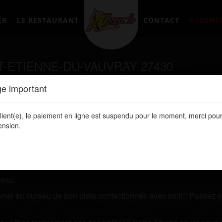
ER
LE RESTAURANT
CONTACT
S'IDENTI
T-ETIENNE-DU-VAUVRAY 27430
e important
tement en ligne sur notre site web:
www.frenchpizzalery.fr
lient(e), le paiement en ligne est suspendu pour le moment, merci pour
AY
nsion.
et vous recherchez un restaurant qui vous livre des plats d
 l'un de nos plats.
 ligne. Vous y retrouvez toutes nos spécialités, les prix de vos 
reau.
jeuner au bureau de bon plats confectionnés avec soin? Passez