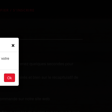
FIER / S'INSCRIRE
×
 votre
e qualités? Prenez quelques secondes pour
plats préférés et bien sur le récapitulatif de
Ok
 commande sur notre site web