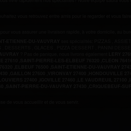
us livre rapidement nos spécialités? Notre équipe saura vous off
souhaitez vous retrouvez entre amis pour le regarder et vous fa
m pour vous assurer une livraison rapide, à votre domicile, au b
NT-ETIENNE-DU-VAUVRAY
ses spécialités:
PIZZAS
,
ASSIE
S
,
DESSERTS
,
GLACES
,
PIZZA DESSERT
,
PANINI DESS
VAUVRAY
? Pas de panique, nous livrons également
LERY 2769
 27610 ,
SAINT-PIERRE-LES-ELBEUF 76320 ,
CLEON 76410
6320 ,
ELBEUF 76500 ,
SAINT-ETIENNE-DU-VAUVRAY 2743
30 ,
GAILLON 27600 ,
VIRONVAY 27400 ,
HONDOUVILLE 274
LOUVIERS 27400 ,
IGOVILLE 27460 ,
LE VAUDREUIL 27100 ,
0 ,
SAINT-PIERRE-DU-VAUVRAY 27430 ,
CRIQUEBEUF-SUR-
e de vous accueillir et de vous servir.