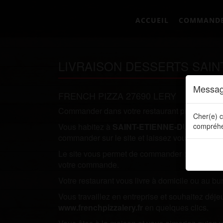
ACCUEIL
COMMAND
LIVRAISON DESSERTS SAIN
Messag
FRENCH PIZZA 27690 LERY
Commander dans votre restaurant préféré direc
Cher(e) c
Vous habitez à
SAINT-ETIENNE-DU-VAUVR
compréhe
commander sur le site et laissez vous tenter par
Le site vous permet de commander directement en
votre commande.
Votre restaurant vous livre à domicile ou au bu
Vous travaillez en entreprise et souhaitez dé
www.frenchpizzalery.fr
en quelques clics.