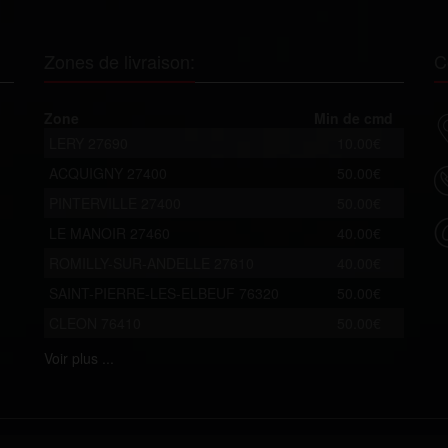
Zones de livraison:
C
Zone
Min de cmd
LERY 27690
10.00€
ACQUIGNY 27400
50.00€
PINTERVILLE 27400
50.00€
LE MANOIR 27460
40.00€
ROMILLY-SUR-ANDELLE 27610
40.00€
SAINT-PIERRE-LES-ELBEUF 76320
50.00€
CLEON 76410
50.00€
Voir
plus ...