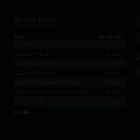
Zones de livraison:
C
Zone
Min de cmd
LERY 27690
10.00€
ACQUIGNY 27400
50.00€
PINTERVILLE 27400
50.00€
LE MANOIR 27460
40.00€
ROMILLY-SUR-ANDELLE 27610
40.00€
SAINT-PIERRE-LES-ELBEUF 76320
50.00€
CLEON 76410
50.00€
Voir
plus ...