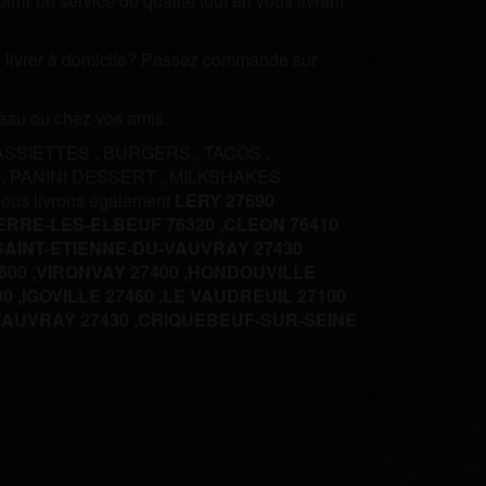
rir un service de qualité tout en vous livrant
ire livrer à domicile? Passez commande sur
ureau ou chez vos amis.
ASSIETTES
,
BURGERS
,
TACOS
,
T
,
PANINI DESSERT
,
MILKSHAKES
nous livrons également
LERY 27690
ERRE-LES-ELBEUF 76320 ,
CLEON 76410
SAINT-ETIENNE-DU-VAUVRAY 27430
00 ,
VIRONVAY 27400 ,
HONDOUVILLE
0 ,
IGOVILLE 27460 ,
LE VAUDREUIL 27100
AUVRAY 27430 ,
CRIQUEBEUF-SUR-SEINE