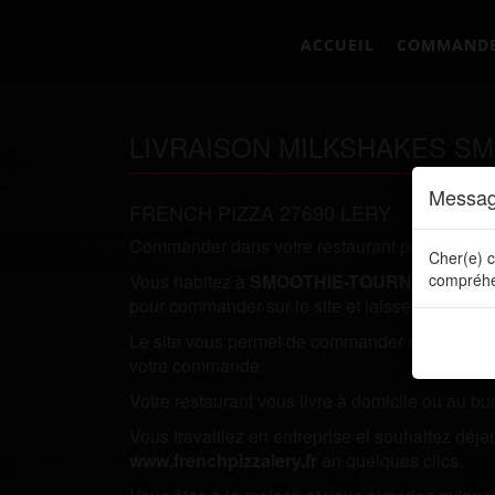
ACCUEIL
COMMAND
LIVRAISON MILKSHAKES SM
Messag
FRENCH PIZZA 27690 LERY
Commander dans votre restaurant préféré direc
Cher(e) c
Vous habitez à
SMOOTHIE-TOURNEDOS-SU
compréhe
pour commander sur le site et laissez vous tente
Le site vous permet de commander directement en
votre commande.
Votre restaurant vous livre à domicile ou au bu
Vous travaillez en entreprise et souhaitez dé
www.frenchpizzalery.fr
en quelques clics.