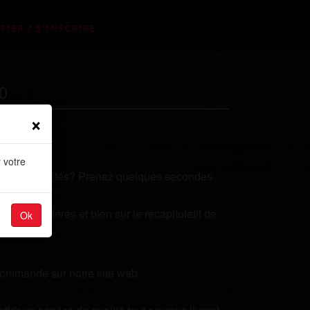
FIER / S'INSCRIRE
0
×
 votre
plats de qualités? Prenez quelques secondes
plats préférés et bien sur le récapitulatif de
Ok
 commande sur notre site web