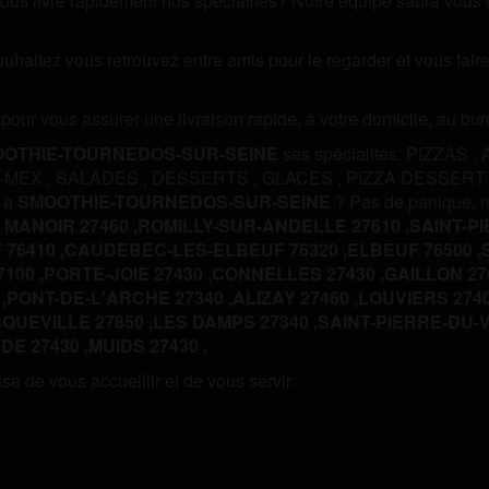
us livre rapidement nos spécialités? Notre équipe saura vous off
souhaitez vous retrouvez entre amis pour le regarder et vous fa
m pour vous assurer une livraison rapide, à votre domicile, au b
OTHIE-TOURNEDOS-SUR-SEINE
ses spécialités:
PIZZAS
,
X-MEX
,
SALADES
,
DESSERTS
,
GLACES
,
PIZZA DESSER
s à
SMOOTHIE-TOURNEDOS-SUR-SEINE
? Pas de panique, 
 MANOIR 27460 ,
ROMILLY-SUR-ANDELLE 27610 ,
SAINT-PI
76410 ,
CAUDEBEC-LES-ELBEUF 76320 ,
ELBEUF 76500 ,
7100 ,
PORTE-JOIE 27430 ,
CONNELLES 27430 ,
GAILLON 276
,
PONT-DE-L'ARCHE 27340 ,
ALIZAY 27460 ,
LOUVIERS 2740
UEVILLE 27850 ,
LES DAMPS 27340 ,
SAINT-PIERRE-DU-V
DE 27430 ,
MUIDS 27430 ,
e de vous accueillir et de vous servir.