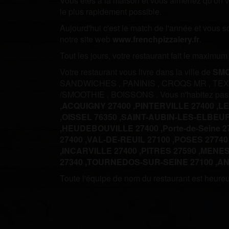
Vous êtes à la maison et vous aimeriez qu'on vo
le plus rapidement possible.
Aujourd'hui c'est le match de l'année et vous 
notre site web
www.frenchpizzalery.fr
.
Tout les jours, votre restaurant fait le maximu
Votre restaurant vous livre dans la ville de
SMO
SANDWICHES
,
PANINIS
,
CROQS MR
,
TE
/SMOOTHIE
,
BOISSONS
.
Vous n'habitez pa
,
ACQUIGNY 27400 ,
PINTERVILLE 27400 ,
LE
,
OISSEL 76350 ,
SAINT-AUBIN-LES-ELBEUF 
,
HEUDEBOUVILLE 27400 ,
Porte-de-Seine 2
27400 ,
VAL-DE-REUIL 27100 ,
POSES 27740 
,
INCARVILLE 27400 ,
PITRES 27590 ,
MENESQ
27340 ,
TOURNEDOS-SUR-SEINE 27100 ,
AN
Toute l'équipe de nom du restaurant est heureus