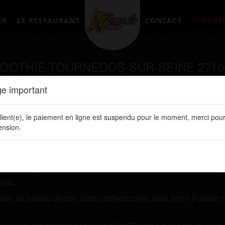
ER
LE RESTAURANT
CONTACT
S'IDENTI
OOTHIE-TOURNEDOS-SUR-SEINE 2710
e important
tement en ligne sur notre site web:
www.frenchpizzalery.fr
lient(e), le paiement en ligne est suspendu pour le moment, merci pour
R-SEINE
nsion.
et vous recherchez un restaurant qui vous livre des 
r par l'un de nos plats.
 ligne. Vous y retrouvez toutes nos spécialités, les prix de vos 
reau.
jeuner au bureau de bon plats confectionnés avec soin? Passez