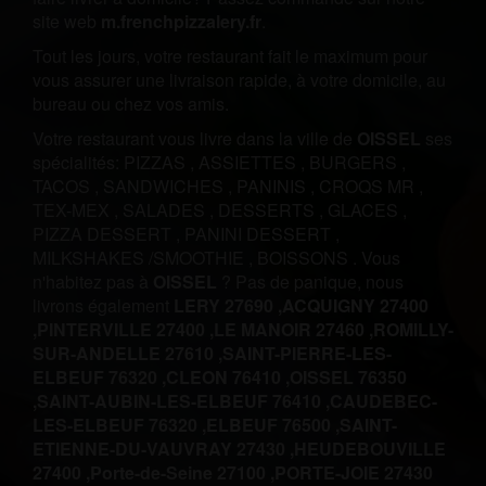
site web
m.frenchpizzalery.fr
.
Tout les jours, votre restaurant fait le maximum pour
vous assurer une livraison rapide, à votre domicile, au
bureau ou chez vos amis.
Votre restaurant vous livre dans la ville de
OISSEL
ses
spécialités:
PIZZAS
,
ASSIETTES
,
BURGERS
,
TACOS
,
SANDWICHES
,
PANINIS
,
CROQS MR
,
TEX-MEX
,
SALADES
,
DESSERTS
,
GLACES
,
PIZZA DESSERT
,
PANINI DESSERT
,
MILKSHAKES /SMOOTHIE
,
BOISSONS
.
Vous
n'habitez pas à
OISSEL
? Pas de panique, nous
livrons également
LERY 27690 ,
ACQUIGNY 27400
,
PINTERVILLE 27400 ,
LE MANOIR 27460 ,
ROMILLY-
SUR-ANDELLE 27610 ,
SAINT-PIERRE-LES-
ELBEUF 76320 ,
CLEON 76410 ,
OISSEL 76350
,
SAINT-AUBIN-LES-ELBEUF 76410 ,
CAUDEBEC-
LES-ELBEUF 76320 ,
ELBEUF 76500 ,
SAINT-
ETIENNE-DU-VAUVRAY 27430 ,
HEUDEBOUVILLE
27400 ,
Porte-de-Seine 27100 ,
PORTE-JOIE 27430