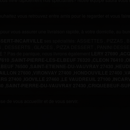
us livre rapidement nos spécialités? Notre équipe saura vous off
souhaitez vous retrouvez entre amis pour le regarder et vous fa
m pour vous assurer une livraison rapide, à votre domicile, au b
SERT-INCARVILLE
ses spécialités:
ASSIETTES
,
PIZZAS
,
S
,
DESSERTS
,
GLACES
,
PIZZA DESSERT
,
PANINI DESS
E
? Pas de panique, nous livrons également
LERY 27690 ,
ACQ
610 ,
SAINT-PIERRE-LES-ELBEUF 76320 ,
CLEON 76410 ,
O
BEUF 76500 ,
SAINT-ETIENNE-DU-VAUVRAY 27430 ,
HEUDE
AILLON 27600 ,
VIRONVAY 27400 ,
HONDOUVILLE 27400 ,
VA
RS 27400 ,
IGOVILLE 27460 ,
LE VAUDREUIL 27100 ,
INCARV
0 ,
SAINT-PIERRE-DU-VAUVRAY 27430 ,
CRIQUEBEUF-SUR-
e de vous accueillir et de vous servir.