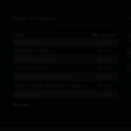
Zones de livraison:
C
Zone
Min de cmd
LERY 27690
10.00€
ACQUIGNY 27400
50.00€
PINTERVILLE 27400
50.00€
LE MANOIR 27460
40.00€
ROMILLY-SUR-ANDELLE 27610
40.00€
SAINT-PIERRE-LES-ELBEUF 76320
50.00€
CLEON 76410
50.00€
Voir
plus ...