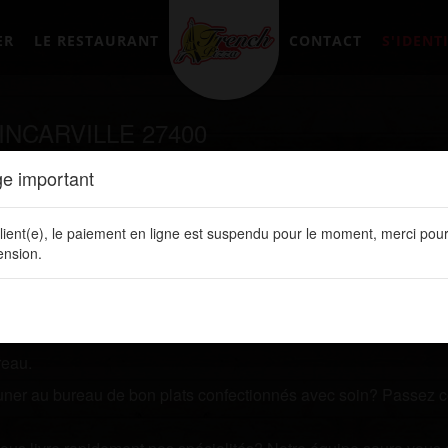
ER
LE RESTAURANT
CONTACT
S'IDENTI
INCARVILLE 27400
e important
tement en ligne sur notre site web:
www.frenchpizzalery.fr
lient(e), le paiement en ligne est suspendu pour le moment, merci pour
nsion.
us recherchez un restaurant qui vous livre des plats de quali
 plats.
 ligne. Vous y retrouvez toutes nos spécialités, les prix de vos 
reau.
jeuner au bureau de bon plats confectionnés avec soin? Passez