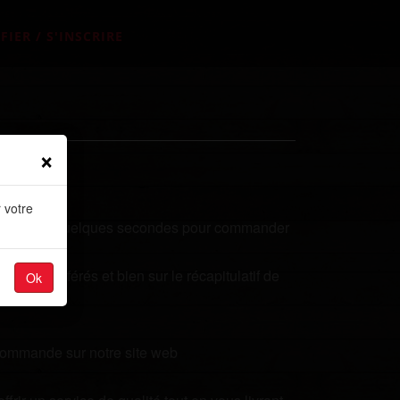
FIER / S'INSCRIRE
×
 votre
tés? Prenez quelques secondes pour commander
plats préférés et bien sur le récapitulatif de
Ok
 commande sur notre site web