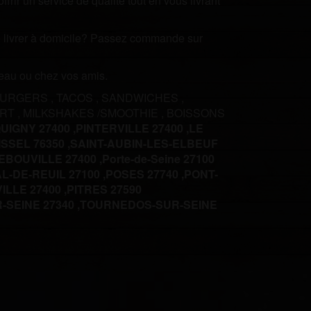
rir un service de qualité tout en vous livrant
ire livrer à domicile? Passez commande sur
ureau ou chez vos amis.
BURGERS
,
TACOS
,
SANDWICHES
,
ERT
,
MILKSHAKES /SMOOTHIE
,
BOISSONS
UIGNY 27400 ,
PINTERVILLE 27400 ,
LE
ISSEL 76350 ,
SAINT-AUBIN-LES-ELBEUF
BOUVILLE 27400 ,
Porte-de-Seine 27100
L-DE-REUIL 27100 ,
POSES 27740 ,
PONT-
ILLE 27400 ,
PITRES 27590
SEINE 27340 ,
TOURNEDOS-SUR-SEINE