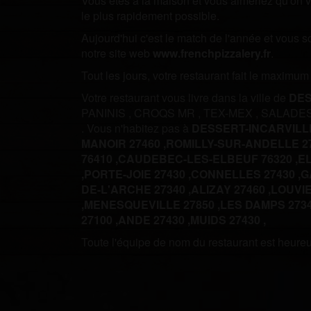
Vous êtes à la maison et vous aimeriez qu'on vo
le plus rapidement possible.
Aujourd'hui c'est le match de l'année et vous 
notre site web
www.frenchpizzalery.fr
.
Tout les jours, votre restaurant fait le maximu
Votre restaurant vous livre dans la ville de
DES
PANINIS
,
CROQS MR
,
TEX-MEX
,
SALADE
.
Vous n'habitez pas à
DESSERT-INCARVILL
MANOIR 27460 ,
ROMILLY-SUR-ANDELLE 27
76410 ,
CAUDEBEC-LES-ELBEUF 76320 ,
EL
,
PORTE-JOIE 27430 ,
CONNELLES 27430 ,
G
DE-L'ARCHE 27340 ,
ALIZAY 27460 ,
LOUVIE
,
MENESQUEVILLE 27850 ,
LES DAMPS 2734
27100 ,
ANDE 27430 ,
MUIDS 27430 ,
Toute l'équipe de nom du restaurant est heureus