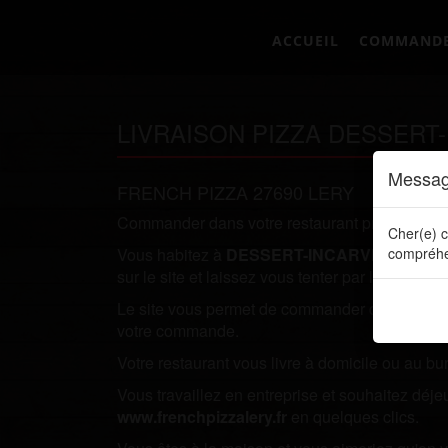
ACCUEIL
COMMAND
LIVRAISON PIZZA DESSERT-
Messag
FRENCH PIZZA 27690 LERY
Commander dans votre restaurant préféré direc
Cher(e) c
Vous habitez à
DESSERT-INCARVILLE
compréhe
et vo
sur le site et laissez vous tenter par l'un de nos
Le site vous permet de commander directement en
votre commande.
Votre restaurant vous livre à domicile ou au bu
Vous travaillez en entreprise et souhaitez dé
www.frenchpizzalery.fr
en quelques clics.