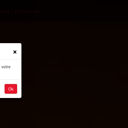
FIER / S'INSCRIRE
×
 votre
Ok