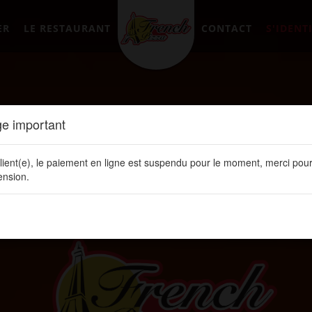
ER
LE RESTAURANT
CONTACT
S'IDENTI
e important
lient(e), le paiement en ligne est suspendu pour le moment, merci pour
nsion.