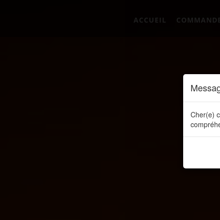
ACCUEIL
COMMAND
Messag
Cher(e) c
compréhe