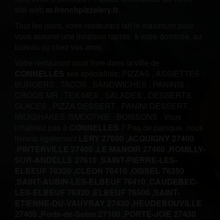
site web
m.frenchpizzalery.fr
.
Tout les jours, votre restaurant fait le maximum pour
vous assurer une livraison rapide, à votre domicile, au
bureau ou chez vos amis.
Votre restaurant vous livre dans la ville de
CONNELLES
ses spécialités:
PIZZAS
,
ASSIETTES
,
BURGERS
,
TACOS
,
SANDWICHES
,
PANINIS
,
CROQS MR
,
TEX-MEX
,
SALADES
,
DESSERTS
,
GLACES
,
PIZZA DESSERT
,
PANINI DESSERT
,
MILKSHAKES /SMOOTHIE
,
BOISSONS
.
Vous
n'habitez pas à
CONNELLES
? Pas de panique, nous
livrons également
LERY 27690 ,
ACQUIGNY 27400
,
PINTERVILLE 27400 ,
LE MANOIR 27460 ,
ROMILLY-
SUR-ANDELLE 27610 ,
SAINT-PIERRE-LES-
ELBEUF 76320 ,
CLEON 76410 ,
OISSEL 76350
,
SAINT-AUBIN-LES-ELBEUF 76410 ,
CAUDEBEC-
LES-ELBEUF 76320 ,
ELBEUF 76500 ,
SAINT-
ETIENNE-DU-VAUVRAY 27430 ,
HEUDEBOUVILLE
27400 ,
Porte-de-Seine 27100 ,
PORTE-JOIE 27430