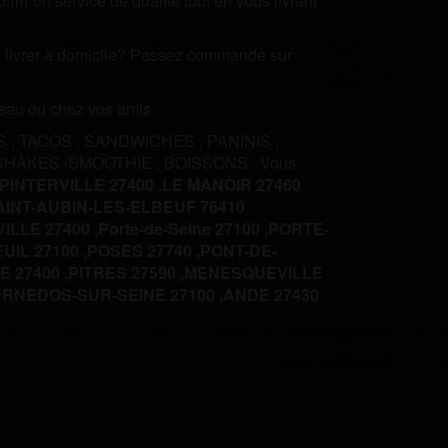
rir un service de qualité tout en vous livrant
ire livrer à domicile? Passez commande sur
ureau ou chez vos amis.
S
,
TACOS
,
SANDWICHES
,
PANINIS
,
SHAKES /SMOOTHIE
,
BOISSONS
.
Vous
PINTERVILLE 27400 ,
LE MANOIR 27460
AINT-AUBIN-LES-ELBEUF 76410
LLE 27400 ,
Porte-de-Seine 27100 ,
PORTE-
UIL 27100 ,
POSES 27740 ,
PONT-DE-
 27400 ,
PITRES 27590 ,
MENESQUEVILLE
RNEDOS-SUR-SEINE 27100 ,
ANDE 27430