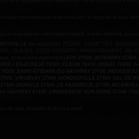
us livre rapidement nos spécialités? Notre équipe saura vous off
souhaitez vous retrouvez entre amis pour le regarder et vous fa
m pour vous assurer une livraison rapide, à votre domicile, au b
NDOUVILLE
ses spécialités:
PIZZAS
,
ASSIETTES
,
BURGER
RTS
,
GLACES
,
PIZZA DESSERT
,
PANINI DESSERT
,
MILK
que, nous livrons également
LERY 27690 ,
ACQUIGNY 27400 ,
ERRE-LES-ELBEUF 76320 ,
CLEON 76410 ,
OISSEL 76350 ,
S
76500 ,
SAINT-ETIENNE-DU-VAUVRAY 27430 ,
HEUDEBOUVI
7600 ,
VIRONVAY 27400 ,
HONDOUVILLE 27400 ,
VAL-DE-RE
27400 ,
IGOVILLE 27460 ,
LE VAUDREUIL 27100 ,
INCARVILLE
DU-VAUVRAY 27430 ,
CRIQUEBEUF-SUR-SEINE 27340 ,
TOU
e de vous accueillir et de vous servir.