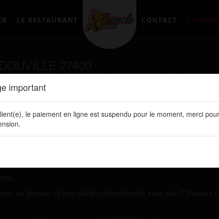
ER
LE RESTAURANT
CONTACT
S'IDENTI
DOUVILLE 27400
e important
tement en ligne sur notre site web:
www.frenchpizzalery.fr
lient(e), le paiement en ligne est suspendu pour le moment, merci pour
chez un restaurant qui vous livre des plats de qualités? Pren
nsion.
 ligne. Vous y retrouvez toutes nos spécialités, les prix de vos 
reau.
jeuner au bureau de bon plats confectionnés avec soin? Passez