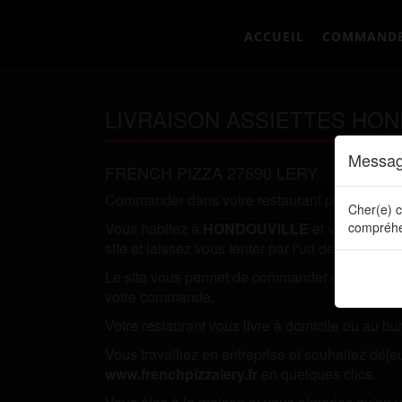
ACCUEIL
COMMAND
LIVRAISON ASSIETTES HON
Messag
FRENCH PIZZA 27690 LERY
Commander dans votre restaurant préféré direc
Cher(e) c
Vous habitez à
HONDOUVILLE
et vous recher
compréhe
site et laissez vous tenter par l'un de nos plats.
Le site vous permet de commander directement en
votre commande.
Votre restaurant vous livre à domicile ou au bu
Vous travaillez en entreprise et souhaitez dé
www.frenchpizzalery.fr
en quelques clics.