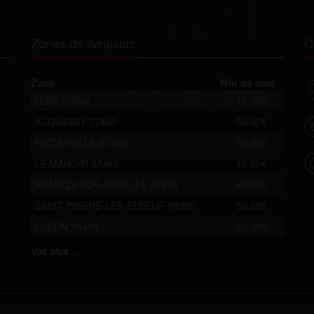
Zones de livraison:
C
Zone
Min de cmd
LERY 27690
10.00€
ACQUIGNY 27400
50.00€
PINTERVILLE 27400
50.00€
LE MANOIR 27460
40.00€
ROMILLY-SUR-ANDELLE 27610
40.00€
SAINT-PIERRE-LES-ELBEUF 76320
50.00€
CLEON 76410
50.00€
Voir
plus ...