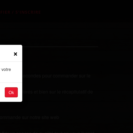
FIER / S'INSCRIRE
×
 votre
ez quelques secondes pour commander sur le
plats préférés et bien sur le récapitulatif de
Ok
 commande sur notre site web