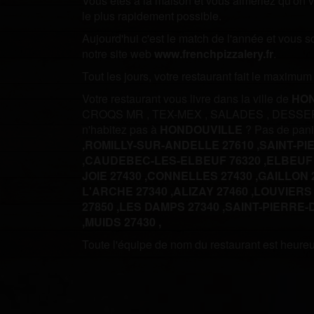
Vous êtes à la maison et vous aimeriez qu'on vo
le plus rapidement possible.
Aujourd'hui c'est le match de l'année et vous 
notre site web
www.frenchpizzalery.fr
.
Tout les jours, votre restaurant fait le maximu
Votre restaurant vous livre dans la ville de
HO
CROQS MR
,
TEX-MEX
,
SALADES
,
DESSE
n'habitez pas à
HONDOUVILLE
? Pas de pani
,
ROMILLY-SUR-ANDELLE 27610 ,
SAINT-PI
,
CAUDEBEC-LES-ELBEUF 76320 ,
ELBEUF 
JOIE 27430 ,
CONNELLES 27430 ,
GAILLON 2
L'ARCHE 27340 ,
ALIZAY 27460 ,
LOUVIERS 
27850 ,
LES DAMPS 27340 ,
SAINT-PIERRE-
,
MUIDS 27430 ,
Toute l'équipe de nom du restaurant est heureus