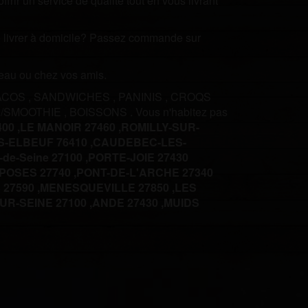
rir un service de qualité tout en vous livrant
ire livrer à domicile? Passez commande sur
ureau ou chez vos amis.
ACOS
,
SANDWICHES
,
PANINIS
,
CROQS
 /SMOOTHIE
,
BOISSONS
.
Vous n'habitez pas
00 ,
LE MANOIR 27460 ,
ROMILLY-SUR-
-ELBEUF 76410 ,
CAUDEBEC-LES-
-de-Seine 27100 ,
PORTE-JOIE 27430
POSES 27740 ,
PONT-DE-L'ARCHE 27340
27590 ,
MENESQUEVILLE 27850 ,
LES
R-SEINE 27100 ,
ANDE 27430 ,
MUIDS