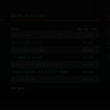
Zones de livraison:
C
Zone
Min de cmd
LERY 27690
10.00€
ACQUIGNY 27400
50.00€
PINTERVILLE 27400
50.00€
LE MANOIR 27460
40.00€
ROMILLY-SUR-ANDELLE 27610
40.00€
SAINT-PIERRE-LES-ELBEUF 76320
50.00€
CLEON 76410
50.00€
Voir
plus ...