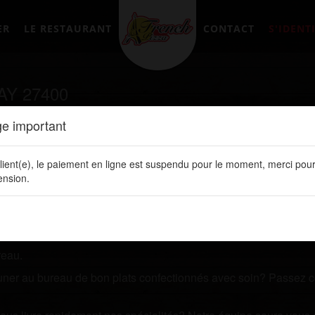
ER
LE RESTAURANT
CONTACT
S'IDENTI
AY 27400
e important
tement en ligne sur notre site web:
www.frenchpizzalery.fr
lient(e), le paiement en ligne est suspendu pour le moment, merci pour
un restaurant qui vous livre des plats de qualités? Prenez que
nsion.
 ligne. Vous y retrouvez toutes nos spécialités, les prix de vos 
reau.
jeuner au bureau de bon plats confectionnés avec soin? Passez