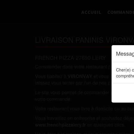
ACCUEIL
COMMAND
LIVRAISON PANINIS VIRONV
Messag
FRENCH PIZZA 27690 LERY
Commander dans votre restaurant préféré direc
Cher(e) c
Vous habitez à
VIRONVAY
et vous recherchez 
compréhe
laissez vous tenter par l'un de nos plats.
Le site vous permet de commander directement en
votre commande.
Votre restaurant vous livre à domicile ou au bu
Vous travaillez en entreprise et souhaitez dé
www.frenchpizzalery.fr
en quelques clics.