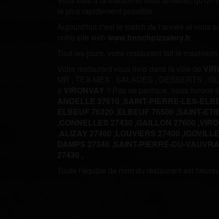
Vous êtes à la maison et vous aimeriez qu'on vo
le plus rapidement possible.
Aujourd'hui c'est le match de l'année et vous 
notre site web
www.frenchpizzalery.fr
.
Tout les jours, votre restaurant fait le maximu
Votre restaurant vous livre dans la ville de
VIR
MR
,
TEX-MEX
,
SALADES
,
DESSERTS
,
G
à
VIRONVAY
? Pas de panique, nous livrons
ANDELLE 27610 ,
SAINT-PIERRE-LES-ELBE
ELBEUF 76320 ,
ELBEUF 76500 ,
SAINT-ETI
,
CONNELLES 27430 ,
GAILLON 27600 ,
VIRO
,
ALIZAY 27460 ,
LOUVIERS 27400 ,
IGOVILLE
DAMPS 27340 ,
SAINT-PIERRE-DU-VAUVRAY
27430 ,
Toute l'équipe de nom du restaurant est heureus