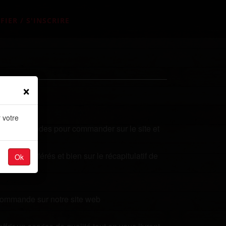
FIER / S'INSCRIRE
×
 votre
lques secondes pour commander sur le site et
plats préférés et bien sur le récapitulatif de
Ok
 commande sur notre site web