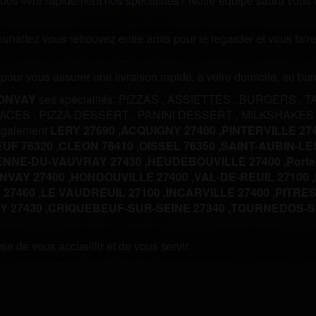
us livre rapidement nos spécialités? Notre équipe saura vous off
souhaitez vous retrouvez entre amis pour le regarder et vous fa
m pour vous assurer une livraison rapide, à votre domicile, au b
ONVAY
ses spécialités:
PIZZAS
,
ASSIETTES
,
BURGERS
,
T
LACES
,
PIZZA DESSERT
,
PANINI DESSERT
,
MILKSHAKES
 également
LERY 27690 ,
ACQUIGNY 27400 ,
PINTERVILLE 274
UF 76320 ,
CLEON 76410 ,
OISSEL 76350 ,
SAINT-AUBIN-LES
ENNE-DU-VAUVRAY 27430 ,
HEUDEBOUVILLE 27400 ,
Porte
NVAY 27400 ,
HONDOUVILLE 27400 ,
VAL-DE-REUIL 27100 ,
 27460 ,
LE VAUDREUIL 27100 ,
INCARVILLE 27400 ,
PITRES 
 27430 ,
CRIQUEBEUF-SUR-SEINE 27340 ,
TOURNEDOS-SU
e de vous accueillir et de vous servir.