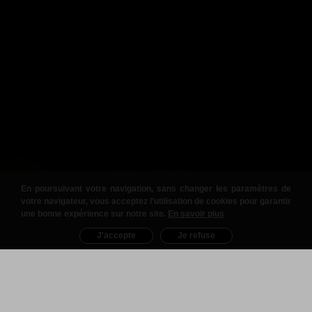
En poursuivant votre navigation, sans changer les paramètres de
votre navigateur, vous acceptez l'utilisation de cookies pour garantir
une bonne expérience sur notre site.
En savoir plus
J'accepte
Je refuse
Nos Produits