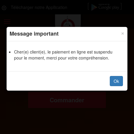
Télécharger notre Appllication
Toggle
navigation
×
Message important
Cher(e) client(e), le paiement en ligne est suspendu
pour le moment, merci pour votre compréhension.
Ok
Commander