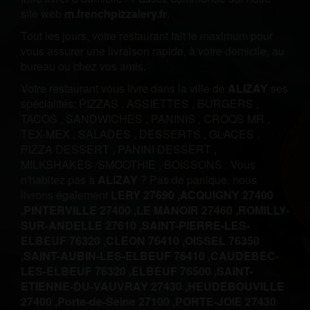
site web
m.frenchpizzalery.fr
.
Tout les jours, votre restaurant fait le maximum pour
vous assurer une livraison rapide, à votre domicile, au
bureau ou chez vos amis.
Votre restaurant vous livre dans la ville de
ALIZAY
ses
spécialités:
PIZZAS
,
ASSIETTES
,
BURGERS
,
TACOS
,
SANDWICHES
,
PANINIS
,
CROQS MR
,
TEX-MEX
,
SALADES
,
DESSERTS
,
GLACES
,
PIZZA DESSERT
,
PANINI DESSERT
,
MILKSHAKES /SMOOTHIE
,
BOISSONS
.
Vous
n'habitez pas à
ALIZAY
? Pas de panique, nous
livrons également
LERY 27690 ,
ACQUIGNY 27400
,
PINTERVILLE 27400 ,
LE MANOIR 27460 ,
ROMILLY-
SUR-ANDELLE 27610 ,
SAINT-PIERRE-LES-
ELBEUF 76320 ,
CLEON 76410 ,
OISSEL 76350
,
SAINT-AUBIN-LES-ELBEUF 76410 ,
CAUDEBEC-
LES-ELBEUF 76320 ,
ELBEUF 76500 ,
SAINT-
ETIENNE-DU-VAUVRAY 27430 ,
HEUDEBOUVILLE
27400 ,
Porte-de-Seine 27100 ,
PORTE-JOIE 27430