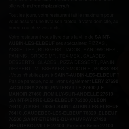
site web
m.frenchpizzalery.fr
.
Tout les jours, votre restaurant fait le maximum pour
vous assurer une livraison rapide, à votre domicile, au
bureau ou chez vos amis.
Votre restaurant vous livre dans la ville de
SAINT-
AUBIN-LES-ELBEUF
ses spécialités:
PIZZAS
,
ASSIETTES
,
BURGERS
,
TACOS
,
SANDWICHES
,
PANINIS
,
CROQS MR
,
TEX-MEX
,
SALADES
,
DESSERTS
,
GLACES
,
PIZZA DESSERT
,
PANINI
DESSERT
,
MILKSHAKES /SMOOTHIE
,
BOISSONS
.
Vous n'habitez pas à
SAINT-AUBIN-LES-ELBEUF
?
Pas de panique, nous livrons également
LERY 27690
,
ACQUIGNY 27400 ,
PINTERVILLE 27400 ,
LE
MANOIR 27460 ,
ROMILLY-SUR-ANDELLE 27610
,
SAINT-PIERRE-LES-ELBEUF 76320 ,
CLEON
76410 ,
OISSEL 76350 ,
SAINT-AUBIN-LES-ELBEUF
76410 ,
CAUDEBEC-LES-ELBEUF 76320 ,
ELBEUF
76500 ,
SAINT-ETIENNE-DU-VAUVRAY 27430
,
HEUDEBOUVILLE 27400 ,
Porte-de-Seine 27100