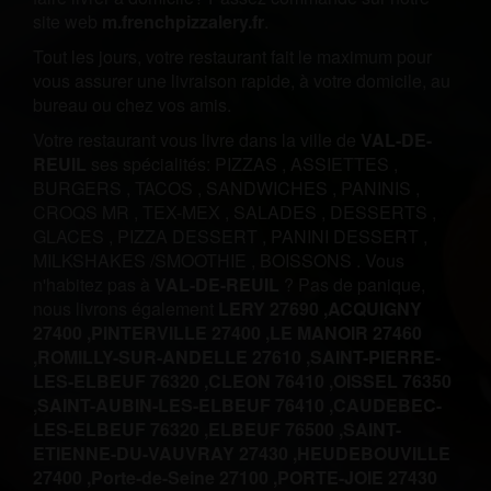
site web
m.frenchpizzalery.fr
.
Tout les jours, votre restaurant fait le maximum pour
vous assurer une livraison rapide, à votre domicile, au
bureau ou chez vos amis.
Votre restaurant vous livre dans la ville de
VAL-DE-
REUIL
ses spécialités:
PIZZAS
,
ASSIETTES
,
BURGERS
,
TACOS
,
SANDWICHES
,
PANINIS
,
CROQS MR
,
TEX-MEX
,
SALADES
,
DESSERTS
,
GLACES
,
PIZZA DESSERT
,
PANINI DESSERT
,
MILKSHAKES /SMOOTHIE
,
BOISSONS
.
Vous
n'habitez pas à
VAL-DE-REUIL
? Pas de panique,
nous livrons également
LERY 27690 ,
ACQUIGNY
27400 ,
PINTERVILLE 27400 ,
LE MANOIR 27460
,
ROMILLY-SUR-ANDELLE 27610 ,
SAINT-PIERRE-
LES-ELBEUF 76320 ,
CLEON 76410 ,
OISSEL 76350
,
SAINT-AUBIN-LES-ELBEUF 76410 ,
CAUDEBEC-
LES-ELBEUF 76320 ,
ELBEUF 76500 ,
SAINT-
ETIENNE-DU-VAUVRAY 27430 ,
HEUDEBOUVILLE
27400 ,
Porte-de-Seine 27100 ,
PORTE-JOIE 27430