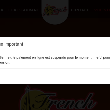
ER
LE RESTAURANT
CONTACT
S'IDENTI
e important
lient(e), le paiement en ligne est suspendu pour le moment, merci pour
nsion.