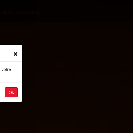
FIER / S'INSCRIRE
×
 votre
Ok