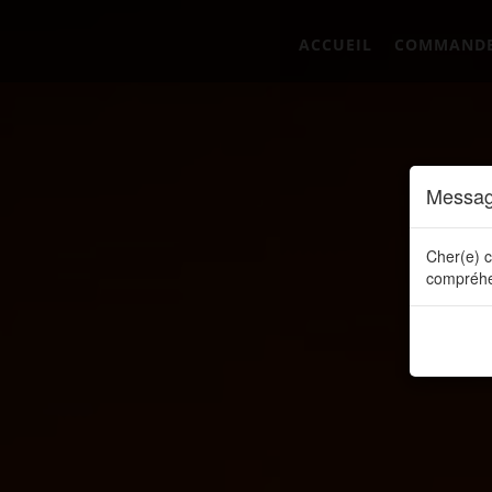
ACCUEIL
COMMAND
Messag
Cher(e) c
compréhe