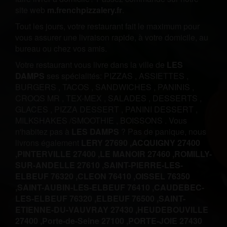
site web
m.frenchpizzalery.fr
.
Tout les jours, votre restaurant fait le maximum pour
vous assurer une livraison rapide, à votre domicile, au
bureau ou chez vos amis.
Votre restaurant vous livre dans la ville de
LES
DAMPS
ses spécialités:
PIZZAS
,
ASSIETTES
,
BURGERS
,
TACOS
,
SANDWICHES
,
PANINIS
,
CROQS MR
,
TEX-MEX
,
SALADES
,
DESSERTS
,
GLACES
,
PIZZA DESSERT
,
PANINI DESSERT
,
MILKSHAKES /SMOOTHIE
,
BOISSONS
.
Vous
n'habitez pas à
LES DAMPS
? Pas de panique, nous
livrons également
LERY 27690 ,
ACQUIGNY 27400
,
PINTERVILLE 27400 ,
LE MANOIR 27460 ,
ROMILLY-
SUR-ANDELLE 27610 ,
SAINT-PIERRE-LES-
ELBEUF 76320 ,
CLEON 76410 ,
OISSEL 76350
,
SAINT-AUBIN-LES-ELBEUF 76410 ,
CAUDEBEC-
LES-ELBEUF 76320 ,
ELBEUF 76500 ,
SAINT-
ETIENNE-DU-VAUVRAY 27430 ,
HEUDEBOUVILLE
27400 ,
Porte-de-Seine 27100 ,
PORTE-JOIE 27430