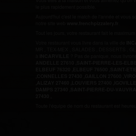
Vous êtes à la maison et vous aimeriez qu'on vo
le plus rapidement possible.
Aujourd'hui c'est le match de l'année et vous 
notre site web
www.frenchpizzalery.fr
.
Tout les jours, votre restaurant fait le maximu
Votre restaurant vous livre dans la ville de
INC
MR
,
TEX-MEX
,
SALADES
,
DESSERTS
,
G
à
INCARVILLE
? Pas de panique, nous livro
ANDELLE 27610 ,
SAINT-PIERRE-LES-ELBE
ELBEUF 76320 ,
ELBEUF 76500 ,
SAINT-ETI
,
CONNELLES 27430 ,
GAILLON 27600 ,
VIRO
,
ALIZAY 27460 ,
LOUVIERS 27400 ,
IGOVILLE
DAMPS 27340 ,
SAINT-PIERRE-DU-VAUVRAY
27430 ,
Toute l'équipe de nom du restaurant est heureus