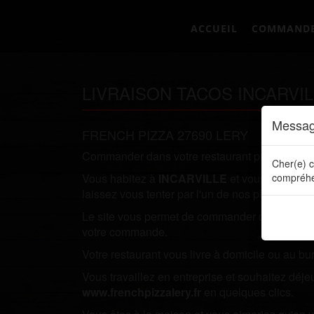
ACCUEIL
COMMAND
LIVRAISON TACOS INCARVIL
Messag
FRENCH PIZZA 27690 LERY
Commander dans votre restaurant préféré direc
Cher(e) c
Vous habitez à
INCARVILLE
et vous recherche
compréhe
laissez vous tenter par l'un de nos plats.
Le site vous permet de commander directement en
votre commande.
Votre restaurant vous livre à domicile ou au bu
Vous travaillez en entreprise et souhaitez dé
www.frenchpizzalery.fr
en quelques clics.