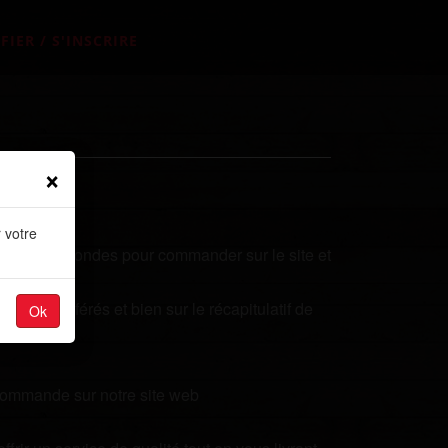
FIER / S'INSCRIRE
×
 votre
uelques secondes pour commander sur le site et
plats préférés et bien sur le récapitulatif de
Ok
 commande sur notre site web