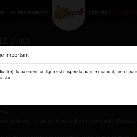
ER
LE RESTAURANT
CONTACT
S'IDENTI
LE 27400
e important
tement en ligne sur notre site web:
www.frenchpizzalery.fr
lient(e), le paiement en ligne est suspendu pour le moment, merci pour
z un restaurant qui vous livre des plats de qualités? Prenez q
nsion.
 ligne. Vous y retrouvez toutes nos spécialités, les prix de vos 
reau.
jeuner au bureau de bon plats confectionnés avec soin? Passez