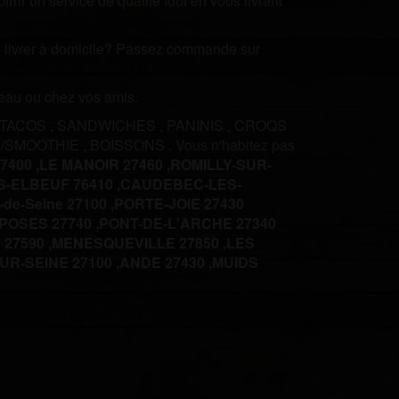
rir un service de qualité tout en vous livrant
ire livrer à domicile? Passez commande sur
ureau ou chez vos amis.
TACOS
,
SANDWICHES
,
PANINIS
,
CROQS
 /SMOOTHIE
,
BOISSONS
.
Vous n'habitez pas
7400 ,
LE MANOIR 27460 ,
ROMILLY-SUR-
-ELBEUF 76410 ,
CAUDEBEC-LES-
-de-Seine 27100 ,
PORTE-JOIE 27430
POSES 27740 ,
PONT-DE-L'ARCHE 27340
27590 ,
MENESQUEVILLE 27850 ,
LES
R-SEINE 27100 ,
ANDE 27430 ,
MUIDS