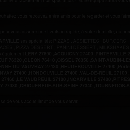
us livre rapidement nos spécialités? Notre équipe saura vous off
souhaitez vous retrouvez entre amis pour le regarder et vous fa
m pour vous assurer une livraison rapide, à votre domicile, au b
ARVILLE
ses spécialités:
PIZZAS
,
ASSIETTES
,
BURGERS
,
LACES
,
PIZZA DESSERT
,
PANINI DESSERT
,
MILKSHAKES
ns également
LERY 27690 ,
ACQUIGNY 27400 ,
PINTERVILLE 2
UF 76320 ,
CLEON 76410 ,
OISSEL 76350 ,
SAINT-AUBIN-LES
ENNE-DU-VAUVRAY 27430 ,
HEUDEBOUVILLE 27400 ,
Porte
NVAY 27400 ,
HONDOUVILLE 27400 ,
VAL-DE-REUIL 27100 ,
 27460 ,
LE VAUDREUIL 27100 ,
INCARVILLE 27400 ,
PITRES 
 27430 ,
CRIQUEBEUF-SUR-SEINE 27340 ,
TOURNEDOS-SU
e de vous accueillir et de vous servir.