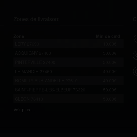
Zones de livraison:
C
Zone
Min de cmd
LERY 27690
10.00€
ACQUIGNY 27400
50.00€
PINTERVILLE 27400
50.00€
LE MANOIR 27460
40.00€
ROMILLY-SUR-ANDELLE 27610
40.00€
SAINT-PIERRE-LES-ELBEUF 76320
50.00€
CLEON 76410
50.00€
Voir
plus ...