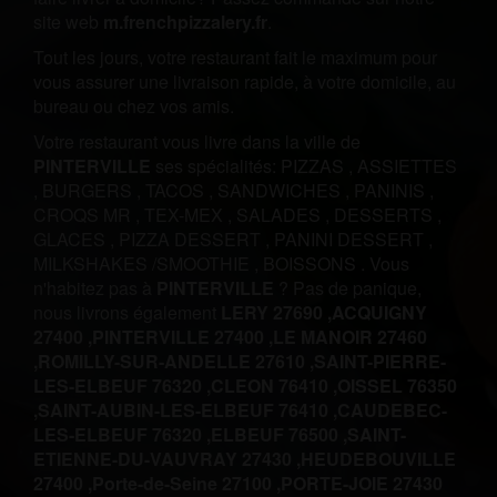
site web
m.frenchpizzalery.fr
.
Tout les jours, votre restaurant fait le maximum pour
vous assurer une livraison rapide, à votre domicile, au
bureau ou chez vos amis.
Votre restaurant vous livre dans la ville de
PINTERVILLE
ses spécialités:
PIZZAS
,
ASSIETTES
,
BURGERS
,
TACOS
,
SANDWICHES
,
PANINIS
,
CROQS MR
,
TEX-MEX
,
SALADES
,
DESSERTS
,
GLACES
,
PIZZA DESSERT
,
PANINI DESSERT
,
MILKSHAKES /SMOOTHIE
,
BOISSONS
.
Vous
n'habitez pas à
PINTERVILLE
? Pas de panique,
nous livrons également
LERY 27690 ,
ACQUIGNY
27400 ,
PINTERVILLE 27400 ,
LE MANOIR 27460
,
ROMILLY-SUR-ANDELLE 27610 ,
SAINT-PIERRE-
LES-ELBEUF 76320 ,
CLEON 76410 ,
OISSEL 76350
,
SAINT-AUBIN-LES-ELBEUF 76410 ,
CAUDEBEC-
LES-ELBEUF 76320 ,
ELBEUF 76500 ,
SAINT-
ETIENNE-DU-VAUVRAY 27430 ,
HEUDEBOUVILLE
27400 ,
Porte-de-Seine 27100 ,
PORTE-JOIE 27430