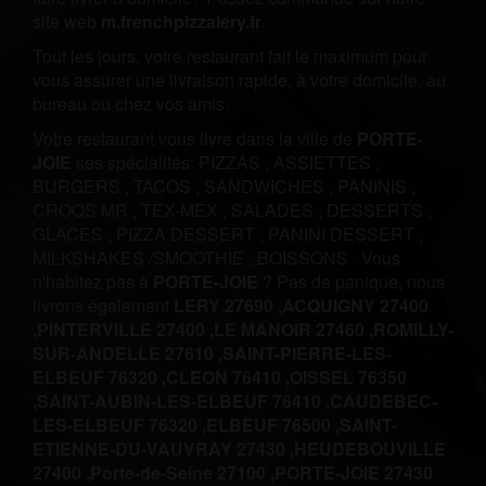
site web
m.frenchpizzalery.fr
.
Tout les jours, votre restaurant fait le maximum pour
vous assurer une livraison rapide, à votre domicile, au
bureau ou chez vos amis.
Votre restaurant vous livre dans la ville de
PORTE-
JOIE
ses spécialités:
PIZZAS
,
ASSIETTES
,
BURGERS
,
TACOS
,
SANDWICHES
,
PANINIS
,
CROQS MR
,
TEX-MEX
,
SALADES
,
DESSERTS
,
GLACES
,
PIZZA DESSERT
,
PANINI DESSERT
,
MILKSHAKES /SMOOTHIE
,
BOISSONS
.
Vous
n'habitez pas à
PORTE-JOIE
? Pas de panique, nous
livrons également
LERY 27690 ,
ACQUIGNY 27400
,
PINTERVILLE 27400 ,
LE MANOIR 27460 ,
ROMILLY-
SUR-ANDELLE 27610 ,
SAINT-PIERRE-LES-
ELBEUF 76320 ,
CLEON 76410 ,
OISSEL 76350
,
SAINT-AUBIN-LES-ELBEUF 76410 ,
CAUDEBEC-
LES-ELBEUF 76320 ,
ELBEUF 76500 ,
SAINT-
ETIENNE-DU-VAUVRAY 27430 ,
HEUDEBOUVILLE
27400 ,
Porte-de-Seine 27100 ,
PORTE-JOIE 27430