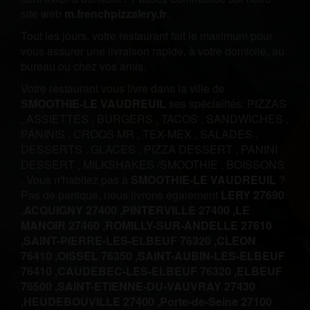
site web
m.frenchpizzalery.fr
.
Tout les jours, votre restaurant fait le maximum pour
vous assurer une livraison rapide, à votre domicile, au
bureau ou chez vos amis.
Votre restaurant vous livre dans la ville de
SMOOTHIE-LE VAUDREUIL
ses spécialités:
PIZZAS
,
ASSIETTES
,
BURGERS
,
TACOS
,
SANDWICHES
,
PANINIS
,
CROQS MR
,
TEX-MEX
,
SALADES
,
DESSERTS
,
GLACES
,
PIZZA DESSERT
,
PANINI
DESSERT
,
MILKSHAKES /SMOOTHIE
,
BOISSONS
.
Vous n'habitez pas à
SMOOTHIE-LE VAUDREUIL
?
Pas de panique, nous livrons également
LERY 27690
,
ACQUIGNY 27400 ,
PINTERVILLE 27400 ,
LE
MANOIR 27460 ,
ROMILLY-SUR-ANDELLE 27610
,
SAINT-PIERRE-LES-ELBEUF 76320 ,
CLEON
76410 ,
OISSEL 76350 ,
SAINT-AUBIN-LES-ELBEUF
76410 ,
CAUDEBEC-LES-ELBEUF 76320 ,
ELBEUF
76500 ,
SAINT-ETIENNE-DU-VAUVRAY 27430
,
HEUDEBOUVILLE 27400 ,
Porte-de-Seine 27100