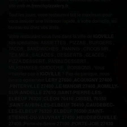
site web
m.frenchpizzalery.fr
.
Tout les jours, votre restaurant fait le maximum pour
vous assurer une livraison rapide, à votre domicile, au
bureau ou chez vos amis.
Votre restaurant vous livre dans la ville de
IGOVILLE
ses spécialités:
ASSIETTES
,
PIZZAS
,
BURGERS
,
TACOS
,
SANDWICHES
,
PANINIS
,
CROQS MR
,
TEX-MEX
,
SALADES
,
DESSERTS
,
GLACES
,
PIZZA DESSERT
,
PANINI DESSERT
,
MILKSHAKES /SMOOTHIE
,
BOISSONS
.
Vous
n'habitez pas à
IGOVILLE
? Pas de panique, nous
livrons également
LERY 27690 ,
ACQUIGNY 27400
,
PINTERVILLE 27400 ,
LE MANOIR 27460 ,
ROMILLY-
SUR-ANDELLE 27610 ,
SAINT-PIERRE-LES-
ELBEUF 76320 ,
CLEON 76410 ,
OISSEL 76350
,
SAINT-AUBIN-LES-ELBEUF 76410 ,
CAUDEBEC-
LES-ELBEUF 76320 ,
ELBEUF 76500 ,
SAINT-
ETIENNE-DU-VAUVRAY 27430 ,
HEUDEBOUVILLE
27400 ,
Porte-de-Seine 27100 ,
PORTE-JOIE 27430