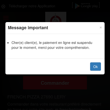
Télécharger notre Appllication
Toggle
navigation
×
Message important
Cher(e) client(e), le paiement en ligne est suspendu
LIVRAISON PIZZAS, BURGERS,
pour le moment, merci pour votre compréhension.
SANDWICHS TACOS PANINIS TEX
MEX CROQ MR LE VAUDREUIL
27100
Ok
Commander
FRENCH PIZZA 27690 LERY
Commander dans votre restaurant préféré directement
en ligne sur notre site web:
m.frenchpizzalery.fr