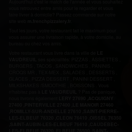
Aujourd'hui c'est le match de l'année et vous souhaitez
vous retrouvez entre amis pour le regarder et vous
faire livrer à domicile? Passez commande sur notre
site web
m.frenchpizzalery.fr
.
Tout les jours, votre restaurant fait le maximum pour
vous assurer une livraison rapide, à votre domicile, au
bureau ou chez vos amis.
Votre restaurant vous livre dans la ville de
LE
VAUDREUIL
ses spécialités:
PIZZAS
,
ASSIETTES
,
BURGERS
,
TACOS
,
SANDWICHES
,
PANINIS
,
CROQS MR
,
TEX-MEX
,
SALADES
,
DESSERTS
,
GLACES
,
PIZZA DESSERT
,
PANINI DESSERT
,
MILKSHAKES /SMOOTHIE
,
BOISSONS
.
Vous
n'habitez pas à
LE VAUDREUIL
? Pas de panique,
nous livrons également
LERY 27690 ,
ACQUIGNY
27400 ,
PINTERVILLE 27400 ,
LE MANOIR 27460
,
ROMILLY-SUR-ANDELLE 27610 ,
SAINT-PIERRE-
LES-ELBEUF 76320 ,
CLEON 76410 ,
OISSEL 76350
,
SAINT-AUBIN-LES-ELBEUF 76410 ,
CAUDEBEC-
LES-ELBEUF 76320 ,
ELBEUF 76500 ,
SAINT-