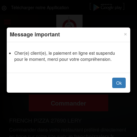
Télécharger notre Appllication
Toggle
navigation
×
Message important
Cher(e) client(e), le paiement en ligne est suspendu
LIVRAISON PIZZAS, BURGERS,
pour le moment, merci pour votre compréhension.
SANDWICHS TACOS PANINIS TEX
MEX CROQ MR PONT-DE-
L'ARCHE 27340
Ok
Commander
FRENCH PIZZA 27690 LERY
Commander dans votre restaurant préféré directement
en ligne sur notre site web:
m.frenchpizzalery.fr