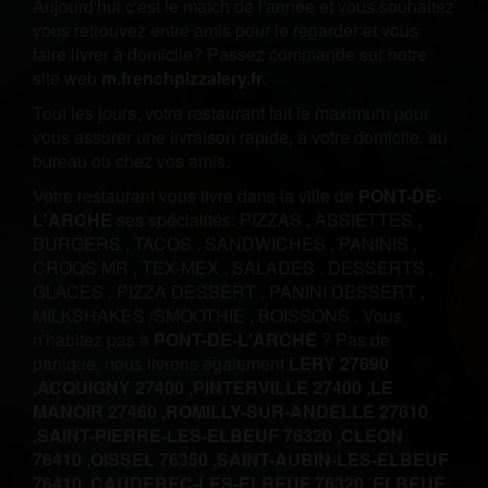
Aujourd'hui c'est le match de l'année et vous souhaitez
vous retrouvez entre amis pour le regarder et vous
faire livrer à domicile? Passez commande sur notre
site web
m.frenchpizzalery.fr
.
Tout les jours, votre restaurant fait le maximum pour
vous assurer une livraison rapide, à votre domicile, au
bureau ou chez vos amis.
Votre restaurant vous livre dans la ville de
PONT-DE-
L'ARCHE
ses spécialités:
PIZZAS
,
ASSIETTES
,
BURGERS
,
TACOS
,
SANDWICHES
,
PANINIS
,
CROQS MR
,
TEX-MEX
,
SALADES
,
DESSERTS
,
GLACES
,
PIZZA DESSERT
,
PANINI DESSERT
,
MILKSHAKES /SMOOTHIE
,
BOISSONS
.
Vous
n'habitez pas à
PONT-DE-L'ARCHE
? Pas de
panique, nous livrons également
LERY 27690
,
ACQUIGNY 27400 ,
PINTERVILLE 27400 ,
LE
MANOIR 27460 ,
ROMILLY-SUR-ANDELLE 27610
,
SAINT-PIERRE-LES-ELBEUF 76320 ,
CLEON
76410 ,
OISSEL 76350 ,
SAINT-AUBIN-LES-ELBEUF
76410 ,
CAUDEBEC-LES-ELBEUF 76320 ,
ELBEUF