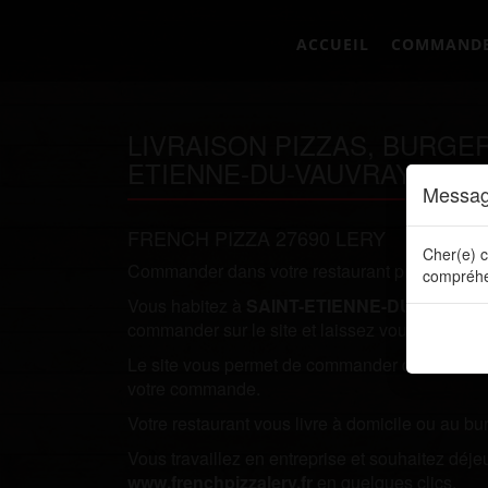
ACCUEIL
COMMAND
LIVRAISON PIZZAS, BURGE
ETIENNE-DU-VAUVRAY 2743
Messag
FRENCH PIZZA 27690 LERY
Cher(e) c
Commander dans votre restaurant préféré direc
compréhe
Vous habitez à
SAINT-ETIENNE-DU-VAUVR
commander sur le site et laissez vous tenter par
Le site vous permet de commander directement en
votre commande.
Votre restaurant vous livre à domicile ou au bu
Vous travaillez en entreprise et souhaitez dé
www.frenchpizzalery.fr
en quelques clics.