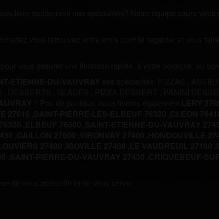
us livre rapidement nos spécialités? Notre équipe saura vous off
souhaitez vous retrouvez entre amis pour le regarder et vous fa
m pour vous assurer une livraison rapide, à votre domicile, au b
NT-ETIENNE-DU-VAUVRAY
ses spécialités:
PIZZAS
,
ASSIE
S
,
DESSERTS
,
GLACES
,
PIZZA DESSERT
,
PANINI DESS
VAUVRAY
? Pas de panique, nous livrons également
LERY 2769
 27610 ,
SAINT-PIERRE-LES-ELBEUF 76320 ,
CLEON 76410
6320 ,
ELBEUF 76500 ,
SAINT-ETIENNE-DU-VAUVRAY 2743
30 ,
GAILLON 27600 ,
VIRONVAY 27400 ,
HONDOUVILLE 274
LOUVIERS 27400 ,
IGOVILLE 27460 ,
LE VAUDREUIL 27100 ,
0 ,
SAINT-PIERRE-DU-VAUVRAY 27430 ,
CRIQUEBEUF-SUR-
e de vous accueillir et de vous servir.