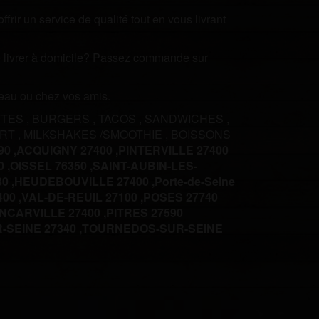
rir un service de qualité tout en vous livrant
ire livrer à domicile? Passez commande sur
ureau ou chez vos amis.
TTES
,
BURGERS
,
TACOS
,
SANDWICHES
,
ERT
,
MILKSHAKES /SMOOTHIE
,
BOISSONS
0 ,
ACQUIGNY 27400 ,
PINTERVILLE 27400
 ,
OISSEL 76350 ,
SAINT-AUBIN-LES-
0 ,
HEUDEBOUVILLE 27400 ,
Porte-de-Seine
00 ,
VAL-DE-REUIL 27100 ,
POSES 27740
INCARVILLE 27400 ,
PITRES 27590
SEINE 27340 ,
TOURNEDOS-SUR-SEINE