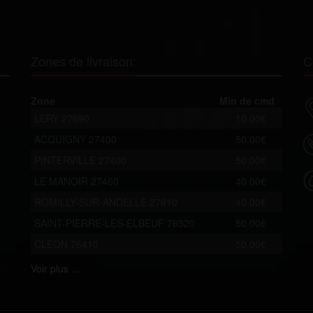
Zones de livraison:
C
Zone
Min de cmd
LERY 27690
10.00€
ACQUIGNY 27400
50.00€
PINTERVILLE 27400
50.00€
LE MANOIR 27460
40.00€
ROMILLY-SUR-ANDELLE 27610
40.00€
SAINT-PIERRE-LES-ELBEUF 76320
50.00€
CLEON 76410
50.00€
Voir
plus ...