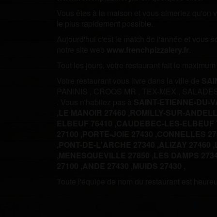
Vous êtes à la maison et vous aimeriez qu'on vo
le plus rapidement possible.
Aujourd'hui c'est le match de l'année et vous 
notre site web
www.frenchpizzalery.fr
.
Tout les jours, votre restaurant fait le maximu
Votre restaurant vous livre dans la ville de
SAI
PANINIS
,
CROQS MR
,
TEX-MEX
,
SALADE
.
Vous n'habitez pas à
SAINT-ETIENNE-DU-
,
LE MANOIR 27460 ,
ROMILLY-SUR-ANDELLE
ELBEUF 76410 ,
CAUDEBEC-LES-ELBEUF 7
27100 ,
PORTE-JOIE 27430 ,
CONNELLES 274
,
PONT-DE-L'ARCHE 27340 ,
ALIZAY 27460 ,
,
MENESQUEVILLE 27850 ,
LES DAMPS 2734
27100 ,
ANDE 27430 ,
MUIDS 27430 ,
Toute l'équipe de nom du restaurant est heureus