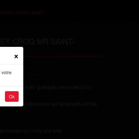
FIER / S'INSCRIRE
MEX CROQ MR SAINT-
×
 votre
e qualités? Prenez quelques secondes pour
Ok
plats préférés et bien sur le récapitulatif de
 commande sur notre site web