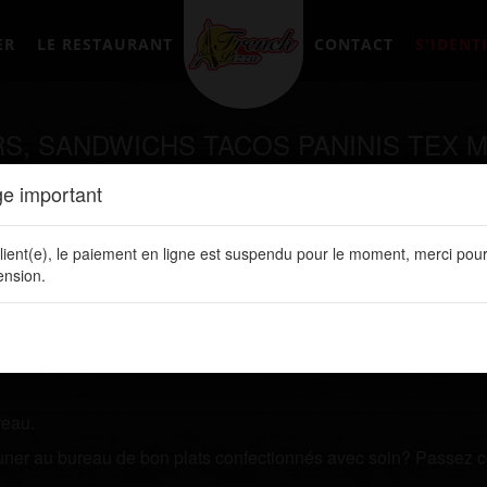
ER
LE RESTAURANT
CONTACT
S'IDENTI
RS, SANDWICHS TACOS PANINIS TEX 
0
e important
lient(e), le paiement en ligne est suspendu pour le moment, merci pour
tement en ligne sur notre site web:
www.frenchpizzalery.fr
nsion.
AY
et vous recherchez un restaurant qui vous livre des plats d
 l'un de nos plats.
 ligne. Vous y retrouvez toutes nos spécialités, les prix de vos 
reau.
jeuner au bureau de bon plats confectionnés avec soin? Passez