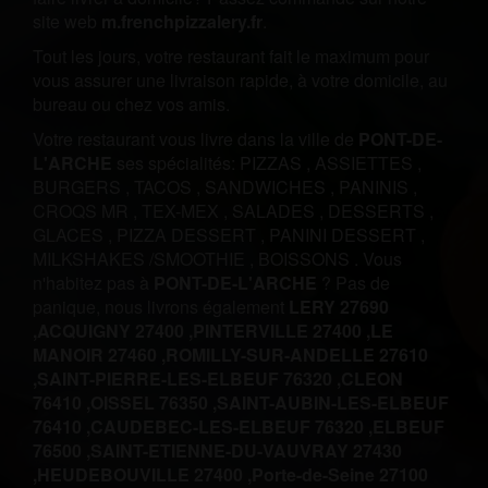
site web
m.frenchpizzalery.fr
.
Tout les jours, votre restaurant fait le maximum pour
vous assurer une livraison rapide, à votre domicile, au
bureau ou chez vos amis.
Votre restaurant vous livre dans la ville de
PONT-DE-
L'ARCHE
ses spécialités:
PIZZAS
,
ASSIETTES
,
BURGERS
,
TACOS
,
SANDWICHES
,
PANINIS
,
CROQS MR
,
TEX-MEX
,
SALADES
,
DESSERTS
,
GLACES
,
PIZZA DESSERT
,
PANINI DESSERT
,
MILKSHAKES /SMOOTHIE
,
BOISSONS
.
Vous
n'habitez pas à
PONT-DE-L'ARCHE
? Pas de
panique, nous livrons également
LERY 27690
,
ACQUIGNY 27400 ,
PINTERVILLE 27400 ,
LE
MANOIR 27460 ,
ROMILLY-SUR-ANDELLE 27610
,
SAINT-PIERRE-LES-ELBEUF 76320 ,
CLEON
76410 ,
OISSEL 76350 ,
SAINT-AUBIN-LES-ELBEUF
76410 ,
CAUDEBEC-LES-ELBEUF 76320 ,
ELBEUF
76500 ,
SAINT-ETIENNE-DU-VAUVRAY 27430
,
HEUDEBOUVILLE 27400 ,
Porte-de-Seine 27100