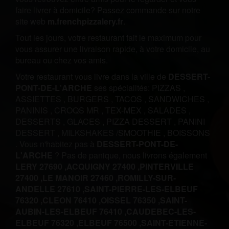
faire livrer à domicile? Passez commande sur notre
site web
m.frenchpizzalery.fr
.
Tout les jours, votre restaurant fait le maximum pour
vous assurer une livraison rapide, à votre domicile, au
bureau ou chez vos amis.
Votre restaurant vous livre dans la ville de
DESSERT-
PONT-DE-L'ARCHE
ses spécialités:
PIZZAS
,
ASSIETTES
,
BURGERS
,
TACOS
,
SANDWICHES
,
PANINIS
,
CROQS MR
,
TEX-MEX
,
SALADES
,
DESSERTS
,
GLACES
,
PIZZA DESSERT
,
PANINI
DESSERT
,
MILKSHAKES /SMOOTHIE
,
BOISSONS
.
Vous n'habitez pas à
DESSERT-PONT-DE-
L'ARCHE
? Pas de panique, nous livrons également
LERY 27690 ,
ACQUIGNY 27400 ,
PINTERVILLE
27400 ,
LE MANOIR 27460 ,
ROMILLY-SUR-
ANDELLE 27610 ,
SAINT-PIERRE-LES-ELBEUF
76320 ,
CLEON 76410 ,
OISSEL 76350 ,
SAINT-
AUBIN-LES-ELBEUF 76410 ,
CAUDEBEC-LES-
ELBEUF 76320 ,
ELBEUF 76500 ,
SAINT-ETIENNE-