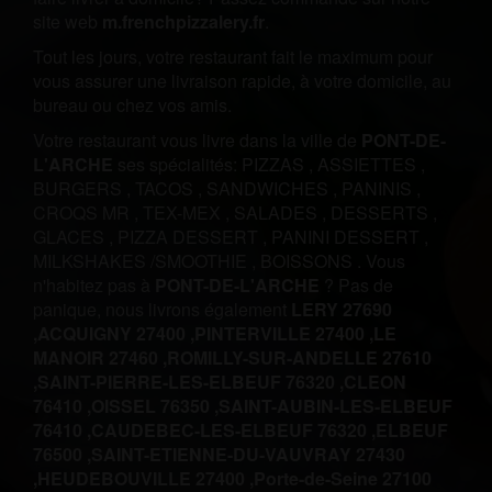
site web
m.frenchpizzalery.fr
.
Tout les jours, votre restaurant fait le maximum pour
vous assurer une livraison rapide, à votre domicile, au
bureau ou chez vos amis.
Votre restaurant vous livre dans la ville de
PONT-DE-
L'ARCHE
ses spécialités:
PIZZAS
,
ASSIETTES
,
BURGERS
,
TACOS
,
SANDWICHES
,
PANINIS
,
CROQS MR
,
TEX-MEX
,
SALADES
,
DESSERTS
,
GLACES
,
PIZZA DESSERT
,
PANINI DESSERT
,
MILKSHAKES /SMOOTHIE
,
BOISSONS
.
Vous
n'habitez pas à
PONT-DE-L'ARCHE
? Pas de
panique, nous livrons également
LERY 27690
,
ACQUIGNY 27400 ,
PINTERVILLE 27400 ,
LE
MANOIR 27460 ,
ROMILLY-SUR-ANDELLE 27610
,
SAINT-PIERRE-LES-ELBEUF 76320 ,
CLEON
76410 ,
OISSEL 76350 ,
SAINT-AUBIN-LES-ELBEUF
76410 ,
CAUDEBEC-LES-ELBEUF 76320 ,
ELBEUF
76500 ,
SAINT-ETIENNE-DU-VAUVRAY 27430
,
HEUDEBOUVILLE 27400 ,
Porte-de-Seine 27100